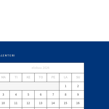
ALENTERI
elokuu 2026
MA
TI
KE
TO
PE
LA
SU
1
2
3
4
5
6
7
8
9
10
11
12
13
14
15
16