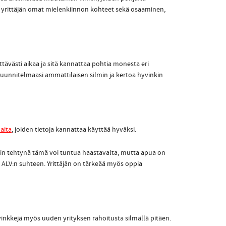
t yrittäjän omat mielenkiinnon kohteet sekä osaaminen,
tävästi aikaa ja sitä kannattaa pohtia monesta eri
uunnitelmaasi ammattilaisen silmin ja kertoa hyvinkin
aita
, joiden tietoja kannattaa käyttää hyväksi.
sin tehtynä tämä voi tuntua haastavalta, mutta apua on
ia ALV:n suhteen. Yrittäjän on tärkeää myös oppia
vinkkejä myös uuden yrityksen rahoitusta silmällä pitäen.