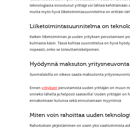
teknologiasta innostunut yrittäjä voi lähteä kehittämään
mutta myös hyvä liiketoimintasuunnitelma on erittäin tär
Liiketoimintasuunnitelma on teknolo
Kaiken liiketoiminnan ja uuden yrityksen perustamisen poh
kulmasta käsin. Tässä kohtaa suunnittelua on hyvä hyödyn
nopeasti, onko se toteuttamiskelpoinen.
Hyödynnä maksuton yritysneuvonta
Suomalaisilla on oikeus saada maksutonta yritysneuvontaa
Ennen
yrityksen
perustamista uuden yrittäjän on muun mu
onneksi lähellä ja helposti saatavilla! Uuden yrittäjän on 
ennakoimaan kulunsa sekä ennustamaan myyntinsä.
Miten voin rahoittaa uuden teknolog
Rahoituksen järjestäminen on usein yksi vaativimmista aske