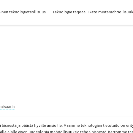
inen teknologiateollisuus
Teknologia tarjoaa liiketoimintamahdollisuuk
otisaatio
bisnestä ja päästä hyville ansioille. Maamme teknologian tietotaito on eri
le alalle aivan uudenlaisia mahdollisuuksia tehdä bisnestä. Kerromme täss