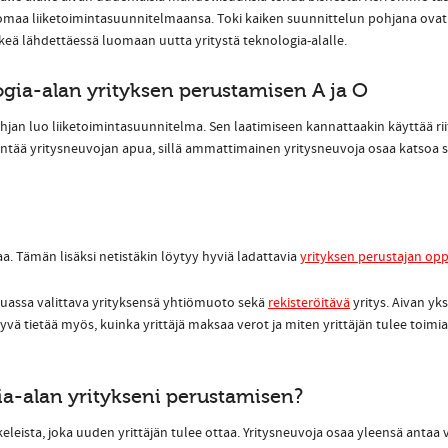
 omaa liiketoimintasuunnitelmaansa. Toki kaiken suunnittelun pohjana ova
keä lähdettäessä luomaan uutta yritystä teknologia-alalle.
gia-alan yrityksen perustamisen A ja O
jan luo liiketoimintasuunnitelma. Sen laatimiseen kannattaakin käyttää riit
tää yritysneuvojan apua, sillä ammattimainen yritysneuvoja osaa katsoa s
. Tämän lisäksi netistäkin löytyy hyviä ladattavia
yrityksen perustajan opp
assa valittava yrityksensä yhtiömuoto sekä
rekisteröitävä
yritys. Aivan yk
hyvä tietää myös, kuinka yrittäjä maksaa verot ja miten yrittäjän tulee toim
ia-alan yritykseni perustamisen?
leista, joka uuden yrittäjän tulee ottaa. Yritysneuvoja osaa yleensä antaa 