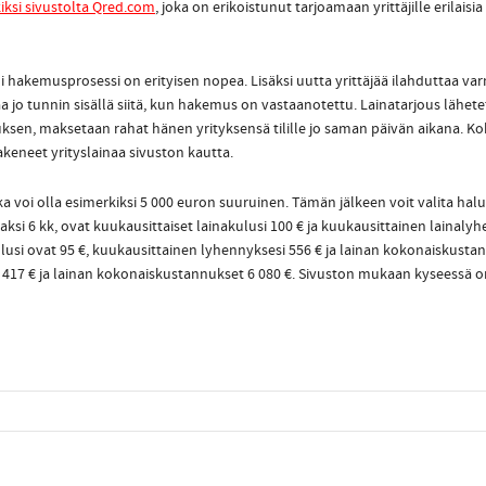
kiksi sivustolta Qred.com
, joka on erikoistunut tarjoamaan yrittäjille erilais
hakemusprosessi on erityisen nopea. Lisäksi uutta yrittäjää ilahduttaa varm
 saa jo tunnin sisällä siitä, kun hakemus on vastaanotettu. Lainatarjous lähe
uksen, maksetaan rahat hänen yrityksensä tilille jo saman päivän aikana. Ko
akeneet yrityslainaa sivuston kautta.
voi olla esimerkiksi 5 000 euron suuruinen. Tämän jälkeen voit valita haluamas
aksi 6 kk, ovat kuukausittaiset lainakulusi 100 € ja kuukausittainen lainal
usi ovat 95 €, kuukausittainen lyhennyksesi 556 € ja lainan kokonaiskustannu
417 € ja lainan kokonaiskustannukset 6 080 €. Sivuston mukaan kyseessä on 