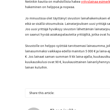
Netinkin kautta on mahdollista hakea
yrityslainaa esimer
hakeminen on helppoa ja nopeaa.
Jo minuutissa olet täyttänyt sivuston lainahakemuksen eli 
eikä se sisällä sitoumuksia. Lainatarjouksen uusi yrittäjä
Jos uusi yrittäjä hyväksyy sivuston lähettämän lainatarjo
on saanut hyvää asiakaspalautetta yrittäjiltä, jotka ovat h
Sivustolle on helppo syöttää tarvitsemasi lainasumma, joka 
lainasummaksi vaikkapa edellä mainitun 5 000 € ja laina-aj
€. Jos lainaat saman summan 9 kk laina-ajalla, kuukausikul
kuukausikulusi ovat 90 €, kuukausittainen lainanlyhennys 
lainan kuluihin.
Share this article: