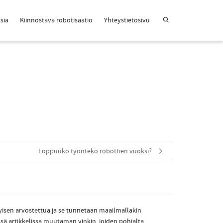
sia
Kiinnostava robotisaatio
Yhteystietosivu
Loppuuko työnteko robottien vuoksi?
tyisen arvostettua ja se tunnetaan maailmallakin
ä artikkelissa muutaman vinkin, joiden pohjalta