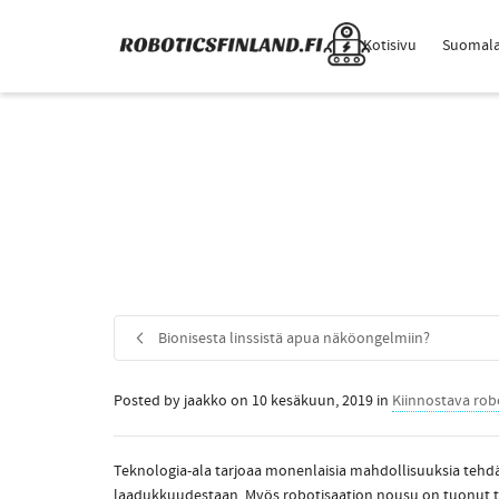
Kotisivu
Suomala
Bionisesta linssistä apua näköongelmiin?
Posted by
jaakko
on
10 kesäkuun, 2019
in
Kiinnostava rob
Teknologia-ala tarjoaa monenlaisia mahdollisuuksia tehdä 
laadukkuudestaan. Myös robotisaation nousu on tuonut täl