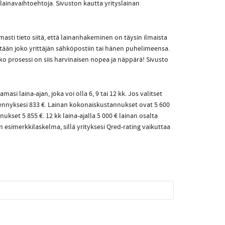
ia lainavaihtoehtoja. Sivuston kautta yrityslainan
asti tieto siitä, että lainanhakeminen on täysin ilmaista
tetään joko yrittäjän sähköpostiin tai hänen puhelimeensa.
ko prosessi on siis harvinaisen nopea ja näppärä! Sivusto
i laina-ajan, joka voi olla 6, 9 tai 12 kk. Jos valitset
yhennyksesi 833 €. Lainan kokonaiskustannukset ovat 5 600
kset 5 855 €. 12 kk laina-ajalla 5 000 € lainan osalta
esimerkkilaskelma, sillä yrityksesi Qred-rating vaikuttaa