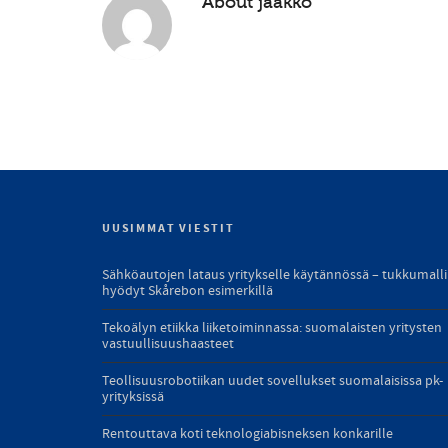
About
jaakko
UUSIMMAT VIESTIT
Sähköautojen lataus yritykselle käytännössä – tukkumall
hyödyt Skårebon esimerkillä
Tekoälyn etiikka liiketoiminnassa: suomalaisten yritysten
vastuullisuushaasteet
Teollisuusrobotiikan uudet sovellukset suomalaisissa pk-
yrityksissä
Rentouttava koti teknologiabisneksen konkarille