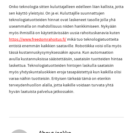
Onko teknologia sitten kuluttajalleen edelleen liian kallista, jotta
sen käyttö yleistyisi. On ja ei. Kuluttajille suunnattujen
teknologiatuotteiden hinnat ovat laskeneet tasolle jolla yhä
useammalla on mahdollisuus niiden hankkimiseen. Nykyään
myös ihmisillä on käytettävissään uusia rahoituskanavia kuten
https://www.freedomrahoitus.fi/
mikä tuo teknologiatuotteita
entistä enemmän kaikkien saataville. Robotiikka voisi olla myös
tässä kustannuskysymyksessäkin apuna. Kun automaation
avulla kustannuksissa säästettäisiin, saataisiin tuotteiden hintaa
laskettua. Teknologiatuotteiden hintojen laskulla saataisiin
myös yhdyskuntaluokkien eroja tasapäistettyä kun kaikilla olisi
varaa näihin tuotteisiin. Erityisen tärkeää tämä on etenkin
terveydenhuollon alalla, jotta kaikille voidaan turvata yhtä
hyvän laatuista palvelua jatkossakin.
About
jaakko