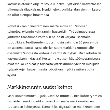
kasvussa etenkin ohjelmisto ja IT-palveluyhtiöiden kasvattaessa
ulkomaisia tilauksiaan. Etenkin elektroniikka-alan viennin kasvu
on ollut aiempaa hitaampaa.
Robotiikkaan panostaminen saattaisi olla apu Suomen
teknologiaviennin kohtaamiin haasteisiin. Työvoimapulasta
johtuvaa taantumaa voitaisiin helposti korjata lisäämällä
robotiikkaa. Teollisuuden tuotannosta vain noin 20 prosenttia
on automatisoitu. Tässä olisikin suuri markkina robotiikalle,
osaamista Suomesta kuitenkin varmasti löytyisi. Mikä robotiikan
kasvua sitten hidastaa? Kustannukset sen käyttöönottamisessa
ovat melko korkeat ja toisaalta yhteiskunnan yleinen mielipide
työpaikkojen katoamisesta robotiikan myötä saattavat olla
syynä.
Markkinoinnin uudet keinot
Markkinointi muuttuu jatkuvasti. Se muuttuu niin kohderyhmien
tarpeiden, markinointikanavien kuin myös markkinoitavien
tuotteiden kehittyessä. Esimerkiksi digitaalinen markkinointi on