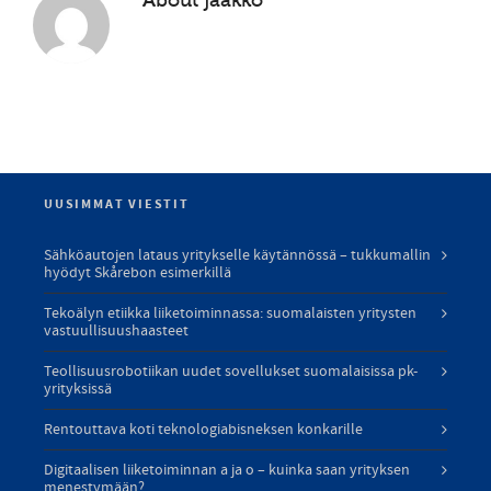
UUSIMMAT VIESTIT
Sähköautojen lataus yritykselle käytännössä – tukkumallin
hyödyt Skårebon esimerkillä
Tekoälyn etiikka liiketoiminnassa: suomalaisten yritysten
vastuullisuushaasteet
Teollisuusrobotiikan uudet sovellukset suomalaisissa pk-
yrityksissä
Rentouttava koti teknologiabisneksen konkarille
Digitaalisen liiketoiminnan a ja o – kuinka saan yrityksen
menestymään?