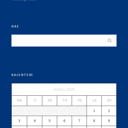
HAE
KALENTERI
elokuu 2026
MA
TI
KE
TO
PE
LA
SU
1
2
3
4
5
6
7
8
9