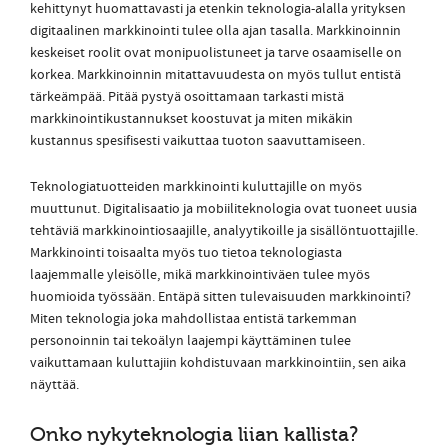
kehittynyt huomattavasti ja etenkin teknologia-alalla yrityksen
digitaalinen markkinointi tulee olla ajan tasalla. Markkinoinnin
keskeiset roolit ovat monipuolistuneet ja tarve osaamiselle on
korkea. Markkinoinnin mitattavuudesta on myös tullut entistä
tärkeämpää. Pitää pystyä osoittamaan tarkasti mistä
markkinointikustannukset koostuvat ja miten mikäkin
kustannus spesifisesti vaikuttaa tuoton saavuttamiseen.
Teknologiatuotteiden markkinointi kuluttajille on myös
muuttunut. Digitalisaatio ja mobiiliteknologia ovat tuoneet uusia
tehtäviä markkinointiosaajille, analyytikoille ja sisällöntuottajille.
Markkinointi toisaalta myös tuo tietoa teknologiasta
laajemmalle yleisölle, mikä markkinointiväen tulee myös
huomioida työssään. Entäpä sitten tulevaisuuden markkinointi?
Miten teknologia joka mahdollistaa entistä tarkemman
personoinnin tai tekoälyn laajempi käyttäminen tulee
vaikuttamaan kuluttajiin kohdistuvaan markkinointiin, sen aika
näyttää.
Onko nykyteknologia liian kallista?