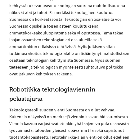
kehitystä tukevat useat teknologian suurena mahdollisuutena
näkevät alat ja tahot. Esimerkiksi teknologinen koulutus
Suomessa on korkeatasoista. Teknologian eri osa-alueita voi
Suomessa opiskella toisen asteen koulutuksena,
ammattikorkeakouluopintoina sekä yliopistoissa. Tämä takaa
laajan osaamisen teknologian eri osa-alueilla sekä
ammattitaidon erilaisissa tehtävissä. Myös julkisen vallan
tutkimusrahoitus teknologia-alalle on lisääntynyt mahdollistaen
osaltaan teknologian kehittymistä Suomessa. Myös suomen
tieteeseen ja teknologiaan myönteisesti suhtautuva politiikka
ovat jatkuvan kehityksen takeena.
Robotiikka teknologiaviennin
pelastajana
Teknologiateollisuuden vienti Suomesta on ollut vahvaa.
Kuitenkin näkyvissä on merkkejä viennin kasvun hidastumisesta.
Viennin kasvua varjostavat etenkin yhä laajeneva pula osaavasta
työvoimasta, talouden yleisesti epävarma tila sekä supistunut
tuotantokapasiteetti. Tietotekniikka-alan vienti on ollut edelleen